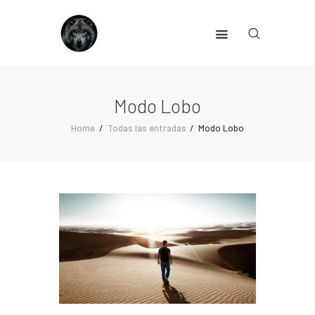
NACHO SURROCA
🐺 MARKETING PALEOLÍTICO para vender sin vender
Blog
Modo Lobo
Sobre mí
Home
Todas las entradas
Modo Lobo
Login
Contacto