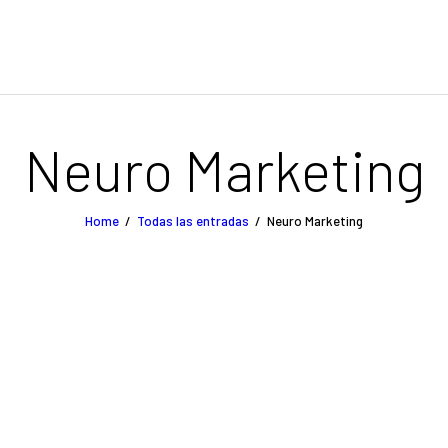
Blog
NACHO SURROCA
🐺 MARKETING PALEOLÍTICO para vender sin vender
Sobre mí
Neuro Marketing
Login
Home
Todas las entradas
Neuro Marketing
Contacto