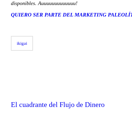
disponibles. Auuuuuuuuuuuuu!
QUIERO SER PARTE DEL MARKETING PALEOLÍ
ikigai
Navegación
Prev post
de
entradas
El cuadrante del Flujo de Dinero