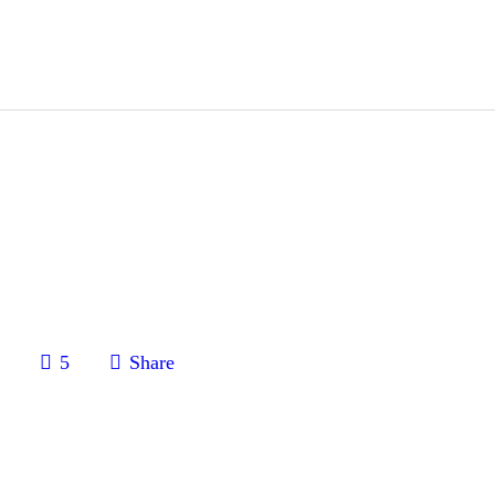
log
Nacho Surroca
🐺 MARKETING PALEOLÍTICO para vender sin vender
obre mí
ogin
ontacto
0
5
Share